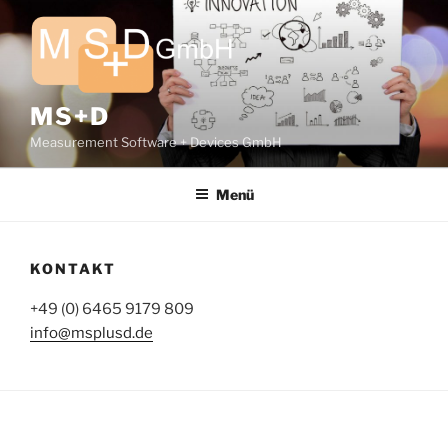
Zum
Inhalt
springen
MS+D
Measurement Software + Devices GmbH
Menü
KONTAKT
+49 (0) 6465 9179 809
info@msplusd.de