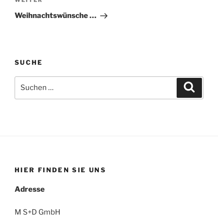
Nächster
WEITER
Beitrag
Weihnachtswünsche …
SUCHE
Suche
Suche
nach:
HIER FINDEN SIE UNS
Adresse
M S+D GmbH