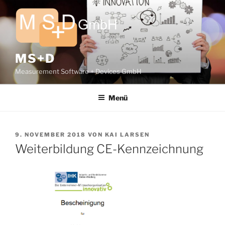
Zum
Inhalt
springen
MS+D
Measurement Software + Devices GmbH
Menü
VERÖFFENTLICHT
9. NOVEMBER 2018
VON
KAI LARSEN
AM
Weiterbildung CE-Kennzeichnung