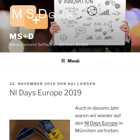
Zum
Inhalt
springen
MS+D
Measurement Software + Devices GmbH
Menü
VERÖFFENTLICHT
22. NOVEMBER 2019
VON
KAI LARSEN
AM
NI Days Europe 2019
Auch in diesem Jahr
waren wir wieder auf
den
NI Days Europe
in
München vertreten.