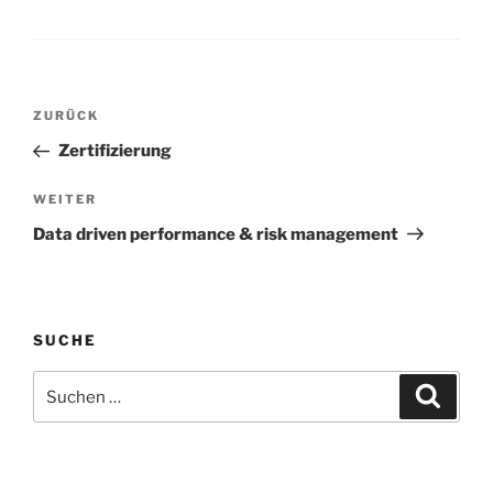
Beitragsnavigation
Vorheriger
ZURÜCK
Beitrag
Zertifizierung
Nächster
WEITER
Beitrag
Data driven performance & risk management
SUCHE
Suche
Suche
nach: