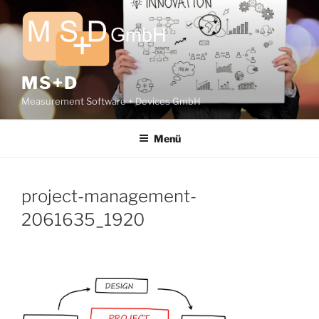
Zum
Inhalt
springen
MS+D
Measurement Software + Devices GmbH
Menü
project-management-
2061635_1920