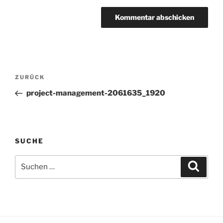
Beitragsnavigation
Vorheriger
ZURÜCK
Beitrag
project-management-2061635_1920
SUCHE
Suche
Suche
nach: