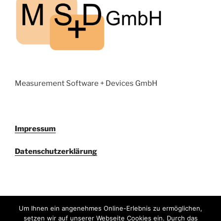
Measurement Software + Devices GmbH
Impressum
Datenschutzerklärung
Um Ihnen ein angenehmes Online-Erlebnis zu ermöglichen,
E-
LinkedIn
setzen wir auf unserer Webseite Cookies ein. Durch das