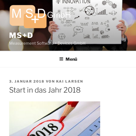
Zum
Inhalt
springen
MS+D
Measurement Software + Devices GmbH
Menü
VERÖFFENTLICHT
3. JANUAR 2018
VON
KAI LARSEN
AM
Start in das Jahr 2018