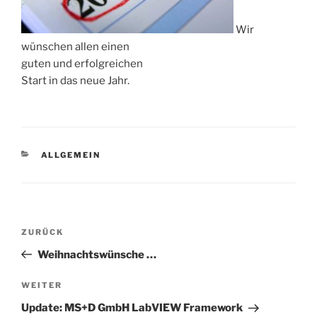
Wir
wünschen allen einen
guten und erfolgreichen
Start in das neue Jahr.
KATEGORIEN
ALLGEMEIN
Beitragsnavigation
Vorheriger
ZURÜCK
Beitrag
Weihnachtswünsche …
Nächster
WEITER
Beitrag
Update: MS+D GmbH LabVIEW Framework