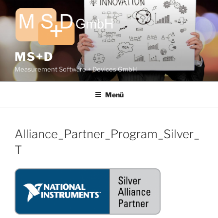
Zum
Inhalt
springen
MS+D
Measurement Software + Devices GmbH
Menü
Alliance_Partner_Program_Silver_
T