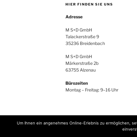
HIER FINDEN SIE UNS
Adresse
M S+D GmbH
Talackerstraße 9
35236 Breidenbach
M S+D GmbH
Märkerstraße 2b
63755 Alzenau
Bürozeiten
Montag – Freitag: 9–16 Uhr
Um Ihnen ein angenehmes Online-Erlebnis zu ermöglichen, set
einvers
E-
LinkedIn