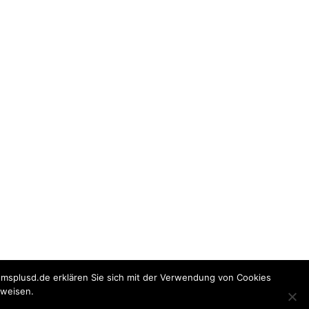
 msplusd.de erklären Sie sich mit der Verwendung von Cookies
nweisen.
t von WordPress