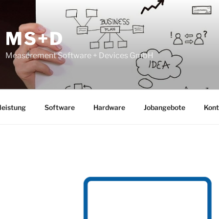
MS+D
Measurement Software + Devices GmbH
leistung
Software
Hardware
Jobangebote
Kont