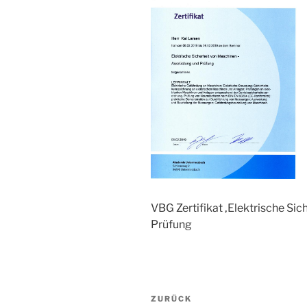
VBG Zertifikat ‚Elektrische Si
Prüfung
Beitragsnavigation
Vorheriger
ZURÜCK