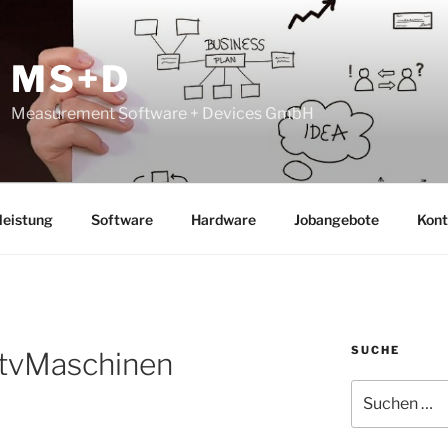
MS+D
Measurement Software + Devices GmbH
leistung
Software
Hardware
Jobangebote
Kont
SUCHE
itvMaschinen
Suche
nach: