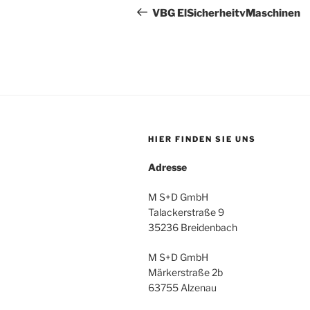
Beitrag
VBG ElSicherheitvMaschinen
HIER FINDEN SIE UNS
Adresse
M S+D GmbH
Talackerstraße 9
35236 Breidenbach
M S+D GmbH
Märkerstraße 2b
63755 Alzenau