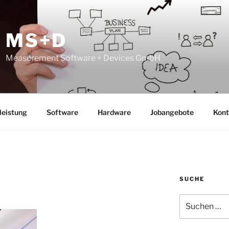
MS+D
Measurement Software + Devices GmbH
leistung
Software
Hardware
Jobangebote
Kont
SUCHE
Suche
nach: